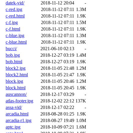
datek-vid/
2018-11-12 20:04
-
c-red.jpg
2018-11-12 07:11
1.3M
c-red.html
2018-11-12 07:11
1.9K
c-f.jpg
2018-11-12 07:11
1.5M
c-f.html
2018-11-12 07:11
1.9K
c-blue.jpg
2018-11-12 07:11
1.3M
c-blue.html
2018-11-12 07:11
1.9K
bucci/
2021-06-10 02:13
-
bob.jpg
2018-12-27 03:19
1.4M
bob.html
2018-12-27 03:19
1.9K
block2.jpg
2018-11-05 21:48
1.2M
block2.html
2018-11-05 21:47
1.9K
block.jpg
2018-11-05 20:46
1.2M
block.html
2018-11-05 20:45
1.9K
auscannon/
2018-12-17 03:29
-
atlas-footer.jpg
2018-12-02 22:12
137K
assa-vid/
2018-12-17 02:22
-
arcadia.html
2018-08-28 01:25
1.9K
arcadia-r1.jpg
2018-08-27 19:49
1.0M
aptc.jpg
2018-10-09 07:21
1.6M