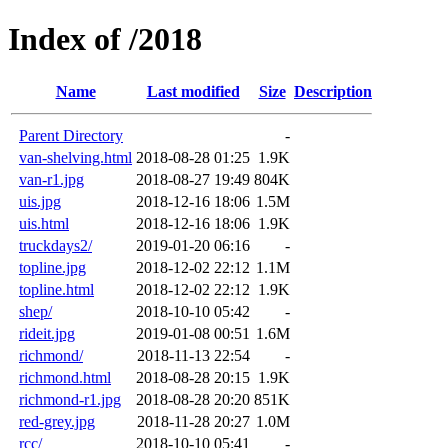
Index of /2018
Name
Last modified
Size
Description
Parent Directory
-
van-shelving.html
2018-08-28 01:25
1.9K
van-r1.jpg
2018-08-27 19:49
804K
uis.jpg
2018-12-16 18:06
1.5M
uis.html
2018-12-16 18:06
1.9K
truckdays2/
2019-01-20 06:16
-
topline.jpg
2018-12-02 22:12
1.1M
topline.html
2018-12-02 22:12
1.9K
shep/
2018-10-10 05:42
-
rideit.jpg
2019-01-08 00:51
1.6M
richmond/
2018-11-13 22:54
-
richmond.html
2018-08-28 20:15
1.9K
richmond-r1.jpg
2018-08-28 20:20
851K
red-grey.jpg
2018-11-28 20:27
1.0M
rcc/
2018-10-10 05:41
-