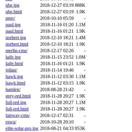
qbe.jpg
2018-12-27 03:19
888K
qbe.html
2018-12-27 03:19
1.9K
pmv/
2018-10-10 05:59
-
paul.jpg
2018-11-16 01:20
1.1M
paul.html
2018-11-16 01:21
1.9K
norbert.jpg
2018-12-10 18:21
1.4M
norbert.html
2018-12-10 18:21
1.9K
merlin-cms/
2018-12-17 02:26
-
laife.jpg
2018-11-15 23:52
1.0M
laife.html
2018-11-16 01:21
1.9K
jollan/
2018-11-14 19:46
-
hawk.jpg
2018-11-12 03:30
1.1M
hawk.html
2018-11-12 03:15
1.9K
hamlen/
2018-08-28 21:42
-
grey-red.html
2018-11-28 20:27
1.9K
full-red.jpg
2018-11-28 20:27
1.1M
full-red.html
2018-11-28 20:27
1.9K
fairway-cms/
2018-12-17 02:31
-
eswa/
2018-10-28 20:10
-
elite-solar-pro.jpg
2018-08-21 04:33
953K